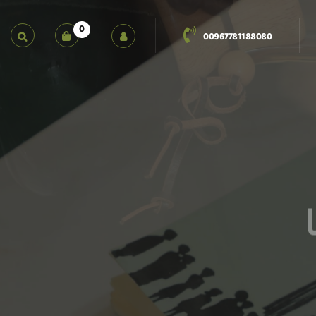
0
00967781188080
كون