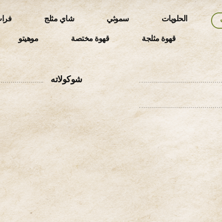
الحلويات
سموثي
شاي مثلج
فرا
قهوة مثلجة
قهوة مختصة
موهيتو
شوكولاته