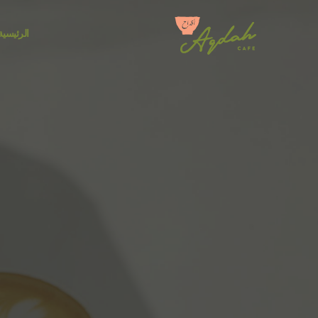
الرئيسية
نُق