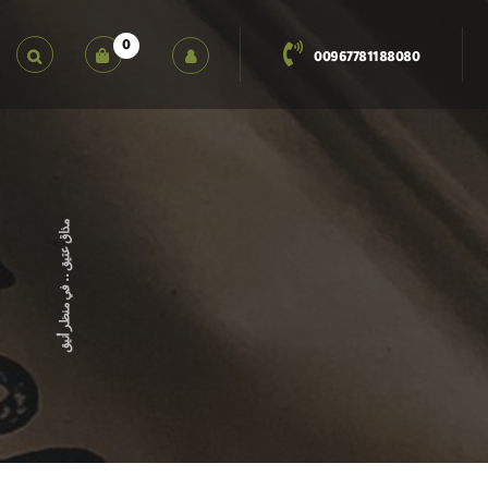
0
00967781188080
مذاق عتيق .. في منظر أنيق