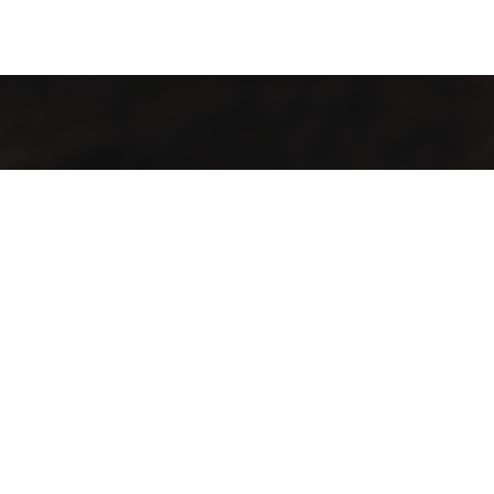
معلومات التواصل
موقعنا :
أرقامنا :
تريم - عيديد - شمال دار
00967781188080
المصطفى
00967730888080