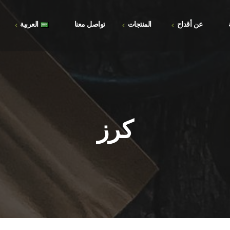
عن أقداح
المنتجات
تواصل معنا
العربية
الأسئلة الشائعة
العربية
المتجر
المعرض
English
السلة
إتمام الطلب
كرز
حسابي